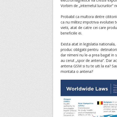
electromagnetice va creste expone
Vorbim de „internetul lucrurilor” n
Probabil ca multora dintre cititori
ca nu militez impotriva evolutiei 
vietii, atat de catre cei care prod
beneficiile ei.
Exista atat in legislatia nationala
produc obligatii pentru detinatori
dar nimeni nu le-a prea bagat in s
au cerut „spor de antena”. Dar ac
antena GSM si tu te uiti la ea? Sau
montata o antena?