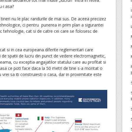
ntial deoarece tot mai multe „lucruri” intra in retea.
u-i asa?
i tineri nu le plac randurile de mai sus. De aceea precizez
tehnologice, ci pentru punerea in prim plan a sigurantei
uc tehnologie, cat si de catre cei care se folosesc de
, cat si in cea europeana diferite reglementari care
i de spatii de lucru din punct de vedere electromagnetic,
eama, cu exceptia angajatilor statului care au profitat si
asa ce poti face daca la 50 metri de tine s-a montat o
 vrei sa iti construiesti o casa, dar in proximitate este