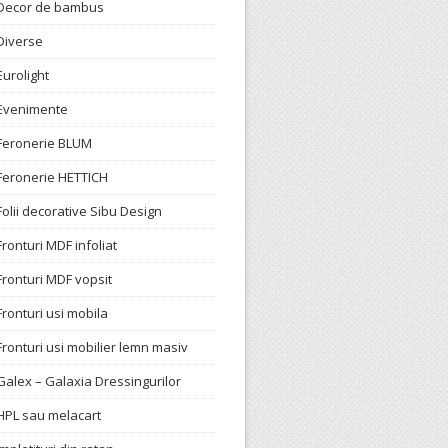
Decor de bambus
Diverse
Eurolight
Evenimente
Feronerie BLUM
Feronerie HETTICH
Folii decorative Sibu Design
Fronturi MDF infoliat
Fronturi MDF vopsit
Fronturi usi mobila
Fronturi usi mobilier lemn masiv
Galex – Galaxia Dressingurilor
HPL sau melacart