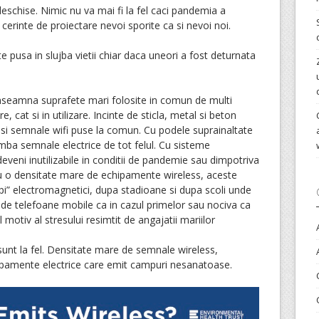
deschise. Nimic nu va mai fi la fel caci pandemia a
 cerinte de proiectare nevoi sporite ca si nevoi noi.
te pusa in slujba vietii chiar daca uneori a fost deturnata
i inseamna suprafete mari folosite in comun de multi
e, cat si in utilizare. Incinte de sticla, metal si beton
 si semnale wifi puse la comun. Cu podele suprainaltate
imba semnale electrice de tot felul. Cu sisteme
deveni inutilizabile in conditii de pandemie sau dimpotriva
Cu o densitate mare de echipamente wireless, aceste
upi” electromagnetici, dupa stadioane si dupa scoli unde
de telefoane mobile ca in cazul primelor sau nociva ca
ul motiv al stresului resimtit de angajatii mariilor
 sunt la fel. Densitate mare de semnale wireless,
ipamente electrice care emit campuri nesanatoase.