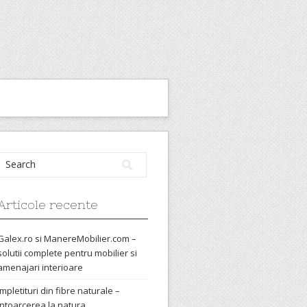
Articole recente
Galex.ro si ManereMobilier.com –
solutii complete pentru mobilier si
amenajari interioare
Impletituri din fibre naturale –
intoarcerea la natura