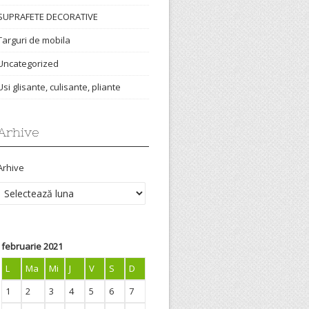
SUPRAFETE DECORATIVE
Targuri de mobila
Uncategorized
Usi glisante, culisante, pliante
Arhive
Arhive
februarie 2021
L
Ma
Mi
J
V
S
D
1
2
3
4
5
6
7