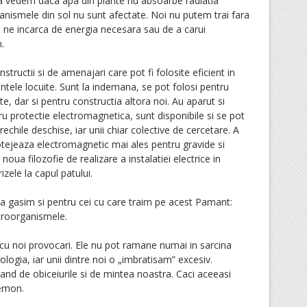
a vedem daca apa din plante nu absoarbe radiatia
nismele din sol nu sunt afectate. Noi nu putem trai fara
e ne incarca de energia necesara sau de a carui
.
tructii si de amenajari care pot fi folosite eficient in
cintele locuite. Sunt la indemana, se pot folosi pentru
e, dar si pentru constructia altora noi. Au aparut si
ru protectie electromagnetica, sunt disponibile si se pot
echile deschise, iar unii chiar colective de cercetare. A
tejeaza electromagnetic mai ales pentru gravide si
noua filozofie de realizare a instalatiei electrice in
zele la capul patului.
 sa gasim si pentru cei cu care traim pe acest Pamant:
microorganismele.
cu noi provocari. Ele nu pot ramane numai in sarcina
ologia, iar unii dintre noi o „imbratisam” excesiv.
rand de obiceiurile si de mintea noastra. Caci aceeasi
demon.