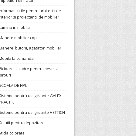
Impletituri din ratan
Informatii utile pentru arhitectii de
interior si proiectantii de mobilier
Lumina in mobila
Manere mobilier copii
Manere, butoni, agatatori mobilier
Mobila la comanda
Picioare si cadre pentru mese si
birouri
SCOALA DE HPL
Sisteme pentru usi glisante GALEX
PRACTIK
Sisteme pentru usi glisante HETTICH
Solutii pentru depozitare
Sticla colorata