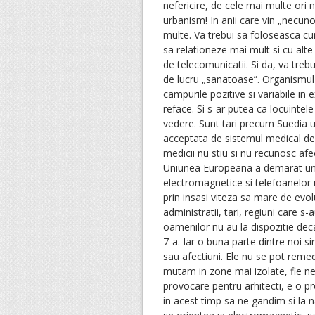
nefericire, de cele mai multe ori n
urbanism! In anii care vin „necunos
multe. Va trebui sa foloseasca cu
sa relationeze mai mult si cu alte c
de telecomunicatii. Si da, va tre
de lucru „sanatoase”. Organismul
campurile pozitive si variabile in
reface. Si s-ar putea ca locuintel
vedere. Sunt tari precum Suedia un
acceptata de sistemul medical de 
medicii nu stiu si nu recunosc af
Uniunea Europeana a demarat un 
electromagnetice si telefoanelor 
prin insasi viteza sa mare de evolu
administratii, tari, regiuni care s
oamenilor nu au la dispozitie deca
7-a. Iar o buna parte dintre noi 
sau afectiuni. Ele nu se pot reme
mutam in zone mai izolate, fie ne
provocare pentru arhitecti, e o pr
in acest timp sa ne gandim si la 