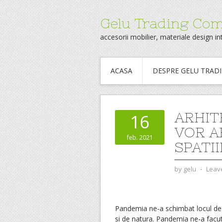
Gelu Trading Co
accesorii mobilier, materiale design int
ACASA
DESPRE GELU TRAD
ARHIT
16
VOR A
feb. 2021
SPATI
by
gelu
⋅
Leav
Pandemia ne-a schimbat locul de
si de natura. Pandemia ne-a facut