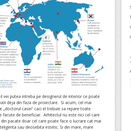
l vei putea intreba pe designerul de interior ce poate
olutii deja din faza de proiectare. Si acum, cel mai
e „doctorul casei” caci el trebuie sa repare toate
le facute de beneficiar. Arhitectul nu este nici cel care
te din pacate doar cel care poate face o lucrare cat mai
nteligenta sau deosebita estetic. Si din mare, mare