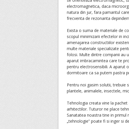
se orienteaza electromagnetic, s
electromagnetica, daca microorga
natura din jur, fara pamantul car
frecventa de rezonanta depindem
Exista o suma de materiale de cons
scopul minimizarii efectelor in in
amenajarea constructiilor existent
multe materiale specializate pent
folosi. Multe dintre companii au ur
aparut imbracamintea care te pro
pentru electrosensibili. A aparut o 
dormitoare ca sa putem pastra pri
Pentru noi gasim solutii, trebuie
plantele, animalele, insectele, 
Tehnologia creata vine la pachet 
arhitectilor. Tuturor ne place tehn
Sanatatea noastra tine in primul 
„tehnologie” poate fi si inger si 