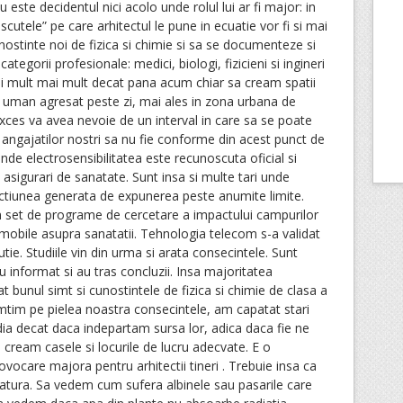
u este decidentul nici acolo unde rolul lui ar fi major: in
cutele” pe care arhitectul le pune in ecuatie vor fi si mai
nostinte noi de fizica si chimie si sa se documenteze si
ategorii profesionale: medici, biologi, fizicieni si ingineri
bui mult mai mult decat pana acum chiar sa cream spatii
 uman agresat peste zi, mai ales in zona urbana de
 exces va avea nevoie de un interval in care sa se poate
e angajatilor nostri sa nu fie conforme din acest punct de
de electrosensibilitatea este recunoscuta oficial si
asigurari de sanatate. Sunt insa si multe tari unde
ectiunea generata de expunerea peste anumite limite.
set de programe de cercetare a impactului campurilor
mobile asupra sanatatii. Tehnologia telecom s-a validat
tie. Studiile vin din urma si arata consecintele. Sunt
-au informat si au tras concluzii. Insa majoritatea
t bunul simt si cunostintele de fizica si chimie de clasa a
simtim pe pielea noastra consecintele, am capatat stari
dia decat daca indepartam sursa lor, adica daca fie ne
 cream casele si locurile de lucru adecvate. E o
ovocare majora pentru arhitectii tineri . Trebuie insa ca
natura. Sa vedem cum sufera albinele sau pasarile care