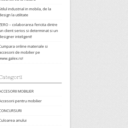
Stilul industrial in mobila, de la
design la utilitate
ZERO – colaborarea fericita dintre
un client serios si determinat si un
designer inteligent!
Cumpara online materiale si
accesorii de mobilier pe
www.galex.ro!
Categorii
ACCESORII MOBILIER
Accesorii pentru mobilier
CONCURSURI
Culoarea anului