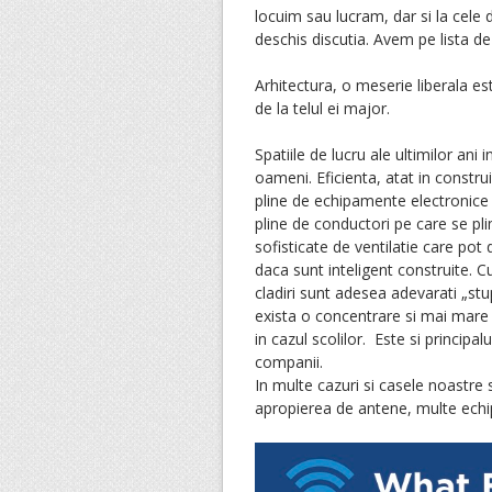
locuim sau lucram, dar si la cele 
deschis discutia. Avem pe lista de
Arhitectura, o meserie liberala es
de la telul ei major.
Spatiile de lucru ale ultimilor an
oameni. Eficienta, atat in construir
pline de echipamente electronice
pline de conductori pe care se pl
sofisticate de ventilatie care pot 
daca sunt inteligent construite. 
cladiri sunt adesea adevarati „st
exista o concentrare si mai mare 
in cazul scolilor. Este si principal
companii.
In multe cazuri si casele noastre
apropierea de antene, multe ech