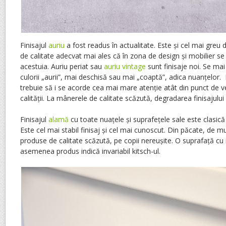
Finisajul
auriu
a fost readus în actualitate. Este și cel mai greu 
de calitate adecvat mai ales că în zona de design și mobilier se c
acestuia. Auriu periat sau
auriu vintage
sunt finisaje noi. Se mai
culorii „aurii”, mai deschisă sau mai „coaptă”, adica nuanțelor. E
trebuie să i se acorde cea mai mare atenție atât din punct de ved
calității. La mânerele de calitate scăzută, degradarea finisajulu
Finisajul
alamă
cu toate nuațele și suprafețele sale este clasică
Este cel mai stabil finisaj și cel mai cunoscut. Din păcate, de m
produse de calitate scăzută, pe copii nereușite. O suprafață cu 
asemenea produs indică invariabil kitsch-ul.