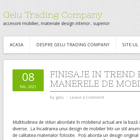
Gelu Trading Company
accesorii mobilier, materiale design interior.. superior
ACASA
DESPRE GELU TRADING COMPANY
SITE-U
FINISAJE IN TREND
08
MANERELE DE MOBI
feb. 2021
by
gelu
⋅
Leave a Comment
Multitudinea de stiluri abordate în mobilierul actual are la bază 
diverse. La încadrarea unui design de mobilier într-un stil anume
de calitatea materialor folosite. Poți aborda un design origina