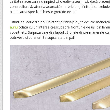
calitatea acestora nu împiedică creativitatea. Însă, dacă preten
zona culturală, atenția acordată materielor și finisajelor trebui
alunecarea spre kitsch este greu de evitat.
Ultimii ani aduc din nou în atenție finisajele „calde” ale mânerel
auriu
odata cu un interes crescut spre fronturile de uși din lemn,
vopsit, etc. Surpriza vine din faptul că unele dintre mânerele cu
potrivesc și cu anumite suprafețe din pal!