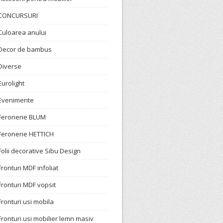
CONCURSURI
Culoarea anului
Decor de bambus
Diverse
Eurolight
Evenimente
Feronerie BLUM
Feronerie HETTICH
Folii decorative Sibu Design
Fronturi MDF infoliat
Fronturi MDF vopsit
Fronturi usi mobila
Fronturi usi mobilier lemn masiv