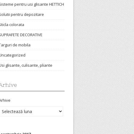
Sisteme pentru usi glisante HETTICH
Solutii pentru depozitare
Sticla colorata
SUPRAFETE DECORATIVE
Targuri de mobila
Uncategorized
Usi glisante, culisante, pliante
Arhive
Arhive