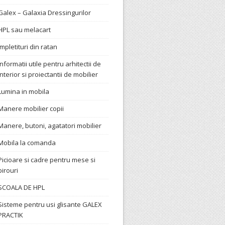
Galex – Galaxia Dressingurilor
HPL sau melacart
Impletituri din ratan
Informatii utile pentru arhitectii de
interior si proiectantii de mobilier
Lumina in mobila
Manere mobilier copii
Manere, butoni, agatatori mobilier
Mobila la comanda
Picioare si cadre pentru mese si
birouri
SCOALA DE HPL
Sisteme pentru usi glisante GALEX
PRACTIK