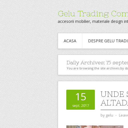
Gelu Trading Co
accesorii mobilier, materiale design int
ACASA
DESPRE GELU TRAD
Daily Archives:
15 septe
You are browsing the site archives by da
UNDE 
15
ALTAD
sept. 2017
by
gelu
⋅
Leav