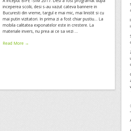
A inceput BIFE -SIM 2017. Desi a fost programat dupa
inceperea scolii, desi s-au vazut cateva bannere in
Bucuresti din vreme, targul e mai mic, mai linistit si cu
mai putin vizitatori. In prima zi a fost chiar pustiu… La
mobila calitatea exponatelor este in crestere. La
materiale invers, nu prea ai ce sa vezi
…
Read More →