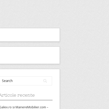
Articole recente
Galex.ro si ManereMobilier.com –