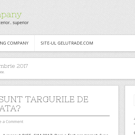
mpany
erior.. superior
ING COMPANY
SITE-UL GELUTRADE.COM
mbrie 2017
te.
SUNT TARGURILE DE
ATA?
e a Comment