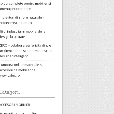
solutii complete pentru mobilier si
amenajari interioare
Impletituri din fibre naturale –
intoarcerea la natura
Stilul industrial in mobila, de la
design la utilitate
ZERO – colaborarea fericita dintre
un client serios si determinat si un
designer inteligent!
Cumpara online materiale si
accesorii de mobilier pe
www.galex.ro!
Categorii
ACCESORII MOBILIER
Accesorii pentru mobilier