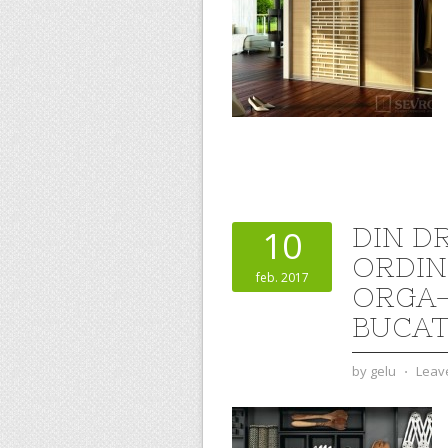
DIN D
10
ORDIN
feb. 2017
ORGA-
BUCAT
by
gelu
⋅
Leav