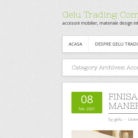
Gelu Trading Co
accesorii mobilier, materiale design int
ACASA
DESPRE GELU TRAD
Category Archives:
Acce
FINIS
08
MANER
feb. 2021
by
gelu
⋅
Leav