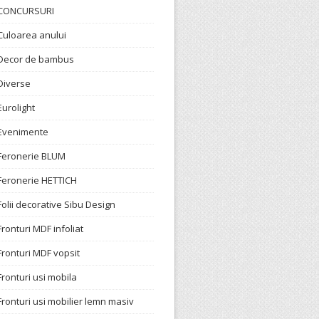
CONCURSURI
Culoarea anului
Decor de bambus
Diverse
Eurolight
Evenimente
Feronerie BLUM
Feronerie HETTICH
Folii decorative Sibu Design
Fronturi MDF infoliat
Fronturi MDF vopsit
Fronturi usi mobila
Fronturi usi mobilier lemn masiv