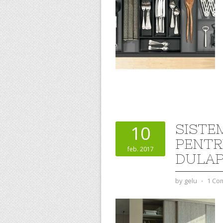
SISTE
10
PENTR
feb. 2017
DULAP
by
gelu
⋅
1 Co