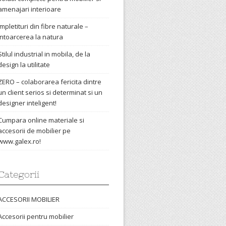
amenajari interioare
Impletituri din fibre naturale –
intoarcerea la natura
Stilul industrial in mobila, de la
design la utilitate
ZERO – colaborarea fericita dintre
un client serios si determinat si un
designer inteligent!
Cumpara online materiale si
accesorii de mobilier pe
www.galex.ro!
Categorii
ACCESORII MOBILIER
Accesorii pentru mobilier