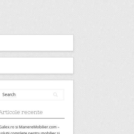
Articole recente
Galex.ro si ManereMobilier.com –
solutii complete pentru mobilier si