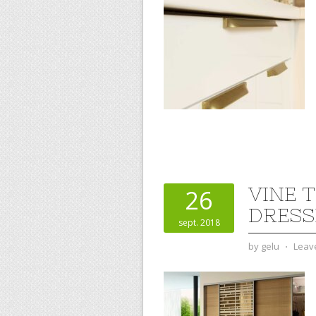
VINE 
26
DRESS
sept. 2018
by
gelu
⋅
Leav