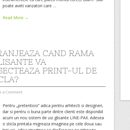
poate aveti vanzatori care
…
Read More →
RANJEAZA CAND RAMA
LISANTE VA
SECTEAZA PRINT-UL DE
CLA?
e a Comment
Pentru „pretentiosi” adica pentru arhitecti si designeri,
dar si pentru o buna parte dintre clienti este disponibil
acum un nou sistem de usi glisante LINE-PAX. Adesea
o sticla printata migreaza imaginea pe cele doua sau
trei usi, adica imaginea se desfasoara pe intreaga