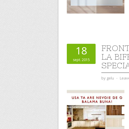
FRONT
18
LA BIF
sept. 2015
SPECI
by
gelu
⋅
Leav