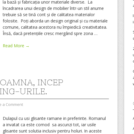
la bază și fabricația unor materiale diverse. La
încadrarea unui design de mobilier într-un stil anume
trebuie să se tină cont și de calitatea materialor
folosite. Poți aborda un design original și cu materiale
comune, calitatea acestora nu împiedică creativitatea.
Însă, dacă pretențiile cresc mergând spre zona
…
Read More →
TOAMNA, INCEP
ING-URILE.
e a Comment
Dulapul cu usi glisante ramane in preferinte. Romanul
a invatat ca este comod sa ascunzi tot, iar usile
glisante sunt solutia inclusiv pentru holuri. In aceste