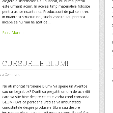
alegere a sistemelor s-au nuantat, nu numai pretul
este urmarit acum. In acelasi timp materialele folosite
pentru usi se nuanteaza. Producatorii de pal se intrec
in nuante si structuri noi, sticla vopsita sau printata
incepe sa nu mai fie atat de
…
Read More →
A CURSURILE BLUM!
e a Comment
Nu ati montat feronerie Blum? Va sperie un Aventos
sau un Legrabox? Doriti sa pregatiti un om de achizitii
care sa stie bine despre ce este vorba cand comanda
BLUM? Dvs ca persoana vreti sa va imbunatatiti
cunostintele despre produsele Blum sau despre
instrumentele cu care puteti monta corect Blum? Sau