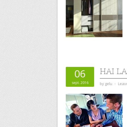
HAI L
06
sept. 2016
by
gelu
⋅
Leav