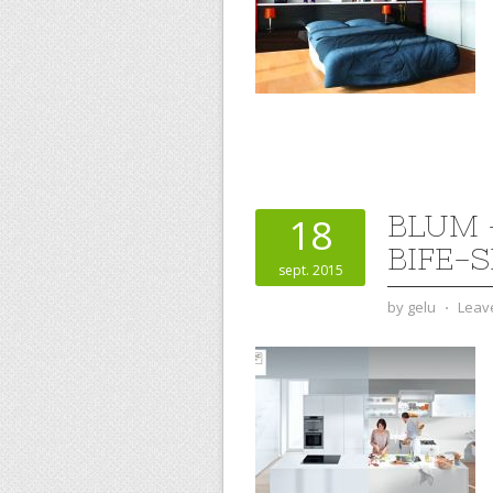
BLUM 
18
BIFE-
sept. 2015
by
gelu
⋅
Leav