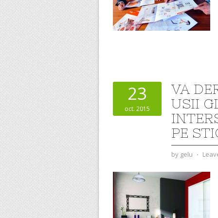
VA DE
23
USII G
oct. 2015
INTER
PE STI
by
gelu
⋅
Leav