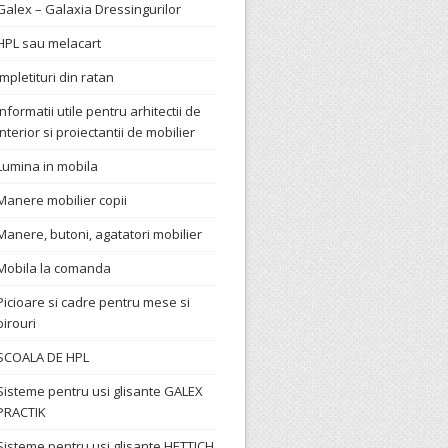
Galex – Galaxia Dressingurilor
HPL sau melacart
Impletituri din ratan
Informatii utile pentru arhitectii de
interior si proiectantii de mobilier
Lumina in mobila
Manere mobilier copii
Manere, butoni, agatatori mobilier
Mobila la comanda
Picioare si cadre pentru mese si
birouri
SCOALA DE HPL
Sisteme pentru usi glisante GALEX
PRACTIK
Sisteme pentru usi glisante HETTICH