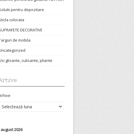
Solutii pentru depozitare
Sticla colorata
SUPRAFETE DECORATIVE
Targuri de mobila
Uncategorized
Usi glisante, culisante, pliante
Arhive
Arhive
august 2026