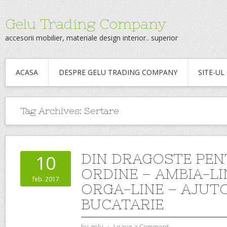
Gelu Trading Company
accesorii mobilier, materiale design interior.. superior
ACASA
DESPRE GELU TRADING COMPANY
SITE-U
Tag Archives:
Sertare
DIN DRAGOSTE PE
10
ORDINE – AMBIA-LI
feb. 2017
ORGA-LINE – AJUT
BUCATARIE
by
gelu
⋅
Leave a Comment