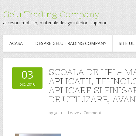
Gelu Trading Company
accesorii mobilier, materiale design interior.. superior
ACASA
DESPRE GELU TRADING COMPANY
SITE-U
SCOALA DE HPL- MA
03
APLICATII, TEHNOLO
oct. 2010
APLICARE SI FINISA
DE UTILIZARE, AVAN
by
gelu
⋅
Leave a Comment