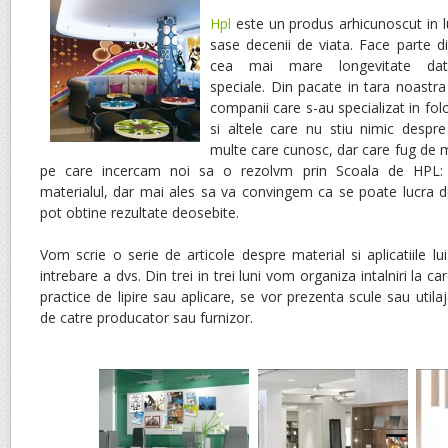
Hpl
este un produs arhicunoscut in 
sase decenii de viata. Face parte d
cea mai mare longevitate dator
speciale. Din pacate in tara noastra
companii care s-au specializat in folo
si altele care nu stiu nimic despr
multe care cunosc, dar care fug de m
pe care incercam noi sa o rezolvm prin Scoala de HPL:
materialul, dar mai ales sa va convingem ca se poate lucra de
pot obtine rezultate deosebite.
Vom scrie o serie de articole despre material si aplicatiile l
intrebare a dvs. Din trei in trei luni vom organiza intalniri la c
practice de lipire sau aplicare, se vor prezenta scule sau utila
de catre producator sau furnizor.