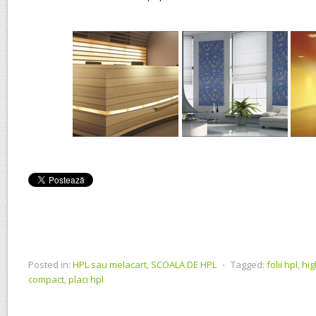
Posted in:
HPL sau melacart
,
SCOALA DE HPL
⋅
Tagged:
folii hpl
,
hig
compact
,
placi hpl