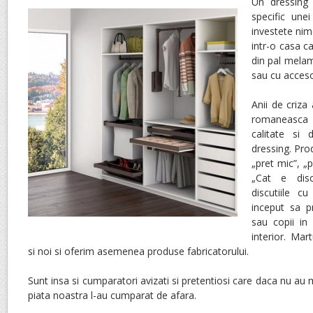
Un dressing 
specific une
investete nim
intr-o casa c
din pal melami
sau cu accesor
Anii de criza
romaneasca
calitate si
dressing. Prod
„pret mic”, „p
„Cat e disc
discutiile c
inceput sa p
sau copii in
interior. Ma
si noi si oferim asemenea produse fabricatorului.
Sunt insa si cumparatori avizati si pretentiosi care daca nu au m
piata noastra l-au cumparat de afara.