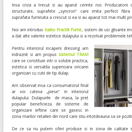
Insa criza a trecut si au aparut cerinte noi. Producatorii
structurate, suprafete „syncron” care imita perfect fibra
suprafata furniruita a crescut si ea si au aparut tot mai multi p
Noi am introdus
Galex Practik Furnir
, sistem de usi glisante imb
a dat alte valente estetice dulapului si a rezolvat problemele teh
Pentru interiorul incaperii dressing am
indraznit si am propus
sistemul TRAM
care se constituie intr-o solutie practica,
estetica si versatila superioara oricarei
organizari cu cutii de tip dulap.
Am observat insa ca consumatorul final
ar voi cateva „piese” in interiorul
dulapului. Dulapurile de masa, la pret
popular beneficieza de sisteme de
organizare ieftine care se gasesc in
zona marilor retaileri din nord care stiu intotdeauna sa se pozi
De ce sa nu putem oferi produse si in zona de calitate s