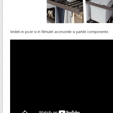
Vedeti in poze si in filmulet accesoriile si partile componente.