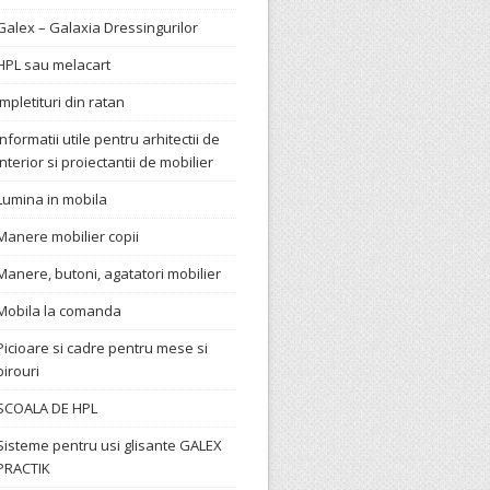
Galex – Galaxia Dressingurilor
HPL sau melacart
Impletituri din ratan
Informatii utile pentru arhitectii de
interior si proiectantii de mobilier
Lumina in mobila
Manere mobilier copii
Manere, butoni, agatatori mobilier
Mobila la comanda
Picioare si cadre pentru mese si
birouri
SCOALA DE HPL
Sisteme pentru usi glisante GALEX
PRACTIK