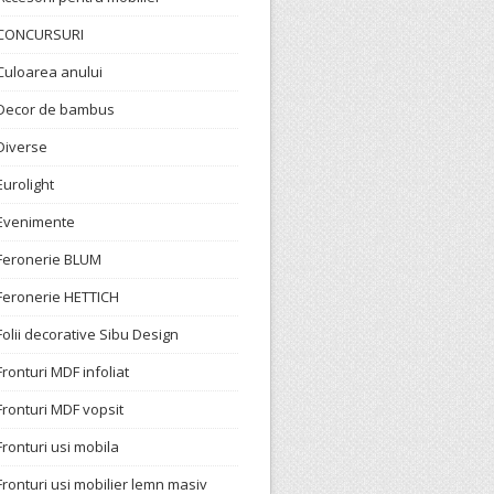
CONCURSURI
Culoarea anului
Decor de bambus
Diverse
Eurolight
Evenimente
Feronerie BLUM
Feronerie HETTICH
Folii decorative Sibu Design
Fronturi MDF infoliat
Fronturi MDF vopsit
Fronturi usi mobila
Fronturi usi mobilier lemn masiv