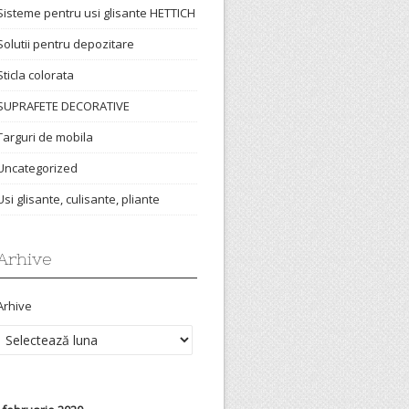
Sisteme pentru usi glisante HETTICH
Solutii pentru depozitare
Sticla colorata
SUPRAFETE DECORATIVE
Targuri de mobila
Uncategorized
Usi glisante, culisante, pliante
Arhive
Arhive