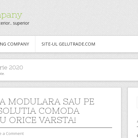
mpany
erior.. superior
ING COMPANY
SITE-UL GELUTRADE.COM
rie 2020
te.
A MODULARA SAU PE
 SOLUTIA COMODA
U ORICE VARSTA!
e a Comment