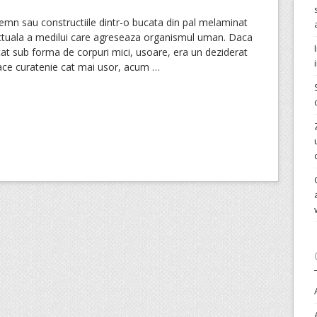
lemn sau constructiile dintr-o bucata din pal melaminat
ctuala a medilui care agreseaza organismul uman. Daca
utat sub forma de corpuri mici, usoare, era un deziderat
 face curatenie cat mai usor, acum
…