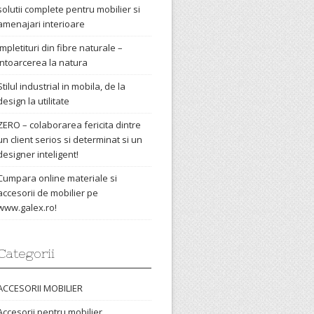
solutii complete pentru mobilier si
amenajari interioare
Impletituri din fibre naturale –
intoarcerea la natura
Stilul industrial in mobila, de la
design la utilitate
ZERO – colaborarea fericita dintre
un client serios si determinat si un
designer inteligent!
Cumpara online materiale si
accesorii de mobilier pe
www.galex.ro!
Categorii
ACCESORII MOBILIER
Accesorii pentru mobilier