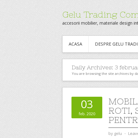
Gelu Trading Co
accesorii mobilier, materiale design int
ACASA
DESPRE GELU TRAD
Daily Archives:
3 februa
You are browsing the site archives by da
MOBIL
03
ROTI,
feb. 2020
PENTR
by
gelu
⋅
Leav