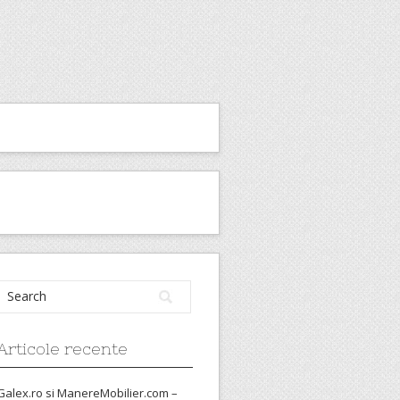
Articole recente
Galex.ro si ManereMobilier.com –