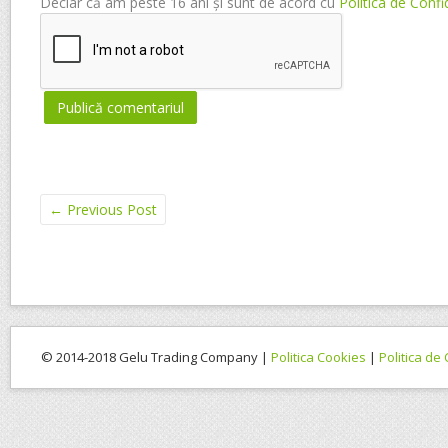
Declar că am peste 16 ani și sunt de acord cu
Politica de Confi
←
Previous Post
© 2014-2018 Gelu Trading Company |
Politica Cookies
|
Politica de 