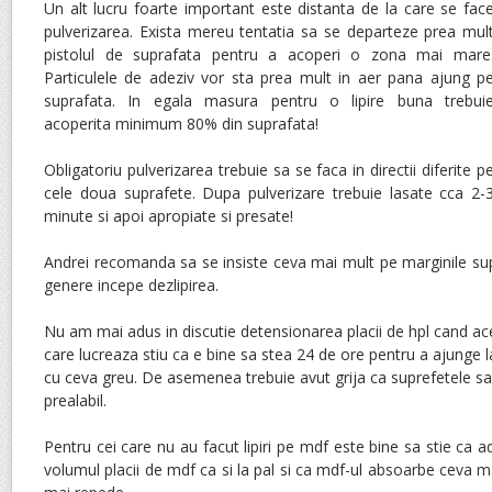
Un alt lucru foarte important este distanta de la care se fac
pulverizarea. Exista mereu tentatia sa se departeze prea mul
pistolul de suprafata pentru a acoperi o zona mai mare
Particulele de adeziv vor sta prea mult in aer pana ajung p
suprafata. In egala masura pentru o lipire buna trebui
acoperita minimum 80% din suprafata!
Obligatoriu pulverizarea trebuie sa se faca in directii diferite p
cele doua suprafete. Dupa pulverizare trebuie lasate cca 2-
minute si apoi apropiate si presate!
Andrei recomanda sa se insiste ceva mai mult pe marginile sup
genere incepe dezlipirea.
Nu am mai adus in discutie detensionarea placii de hpl cand ace
care lucreaza stiu ca e bine sa stea 24 de ore pentru a ajunge l
cu ceva greu. De asemenea trebuie avut grija ca suprefetele sa 
prealabil.
Pentru cei care nu au facut lipiri pe mdf este bine sa stie ca a
volumul placii de mdf ca si la pal si ca mdf-ul absoarbe ceva ma