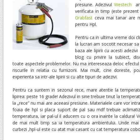
presiune. Adezivul
Westech
are
verificata in timp (este prezent
Grabfast
ceva mai tanar are m
pentru Hpl.
Pentru ca in ultima vreme doi c
la lucrari am socotit necesar sa 
baza ale lipirii cu acesti adeziv
blog cu privire la subiect, di
toate aspectele problemelor. Nu ma intereseaza deloc efectul
riscurile in relatia cu furnizorii. Mai mult, cine doreste, 
experienta sa intr-ale lipirii si cu alte tipuri de adezivi.
Pentru ca suntem in sezonul rece, mare atentie la temperat
lipirea: peste 16 grade! Adezivul in sine trebuie tinut la temper
la „rece” nu mai are aceeasi presiune. Materialele care vor intra 
foaia de hpl si placa suport de pal sau mdf trebuie aclimati
temperatura, iar pal-ul il aducem cu o ora inainte la caldura!
de mai mult timp sa ia temperatura ambientului. Unde mai
curbezi ,hpl-ul este cu atat mai casant cu cat temperatura cob