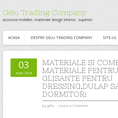
Gelu Trading Company
accesorii mobilier, materiale design interior.. superior
ACASA
DESPRE GELU TRADING COMPANY
SITE-U
MATERIALE SI COMB
03
MATERIALE PENTRU
mart. 2014
GLISANTE PENTRU
DRESSING,DULAP S
DORMITOR!
by
gelu
⋅
Leave a Comment