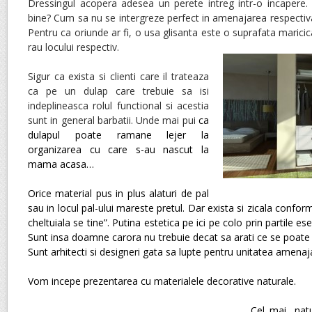
Dressingul acopera adesea un perete intreg intr-o incapere
bine? Cum sa nu se intergreze perfect in amenajarea respectiv
Pentru ca oriunde ar fi, o usa glisanta este o suprafata marici
rau locului respectiv.
Sigur ca exista si clienti care il trateaza
ca pe un dulap care trebuie sa isi
indeplineasca rolul functional si acestia
sunt in general barbatii. Unde mai pui
ca
dulapul poate ramane lejer la
organizarea cu care s-au nascut la
mama acasa…
Orice material pus in plus alaturi de pal
sau in locul pal-ului mareste pretul. Dar exista si zicala confor
cheltuiala se tine”. Putina estetica pe ici pe colo prin partile e
Sunt insa doamne carora nu trebuie decat sa arati ce se poate 
Sunt arhitecti si designeri gata sa lupte pentru unitatea amenaja
Vom incepe prezentarea cu materialele decorative naturale.
Cel mai „natu