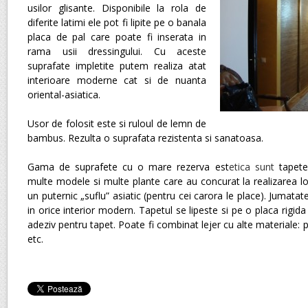
usilor glisante. Disponibile la rola de
diferite latimi ele pot fi lipite pe o banala
placa de pal care poate fi inserata in
rama usii dressingului. Cu aceste
suprafate impletite putem realiza atat
interioare moderne cat si de nuanta
oriental-asiatica.
Usor de folosit este si
ruloul de lemn de
bambus
. Rezulta o suprafata rezistenta si sanatoasa.
Gama de suprafete cu o mare rezerva est
etica sunt
tapete
multe modele si multe plante care au concurat la realizarea l
un puternic „suflu” asiatic (pentru cei carora le place). Jumata
in orice interior modern. Tapetul se lipeste si pe o placa rigida
adeziv pentru tapet. Poate fi combinat lejer cu alte materiale: pa
etc.