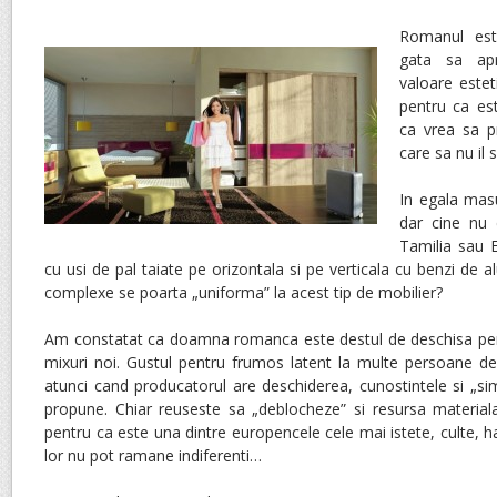
Romanul este
gata sa apr
valoare estet
pentru ca est
ca vrea sa p
care sa nu il 
In egala mas
dar cine nu 
Tamilia sau E
cu usi de pal taiate pe orizontala si pe verticala cu benzi de 
complexe se poarta „uniforma” la acest tip de mobilier?
Am constatat ca doamna romanca este destul de deschisa pent
mixuri noi. Gustul pentru frumos latent la multe persoane d
atunci cand producatorul are deschiderea, cunostintele si „si
propune. Chiar reuseste sa „deblocheze” si resursa material
pentru ca este una dintre europencele cele mai istete, culte, har
lor nu pot ramane indiferenti…