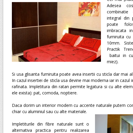
Adesea cost
combinatie 
integral din 
poate fol
imbracata in
furniruita cu
10mm. Sis
Practik Tren
baitui in cu
miez).
Si usa glisanta furniruita poate avea insertii cu sticla dar mai 
In cazul insertiei de sticla usa devine mai moderna iar in cazul i
rafinata. Impletitura din ratan permite legatura si cu alte elem
ele exista): pat, comoda, noptiere.
Daca dorim un interior modern cu accente naturale putem com
chiar cu aluminiul sau cu alte materiale.
Impletiturile din fibre naturale sunt o
alternativa practica pentru realizarea