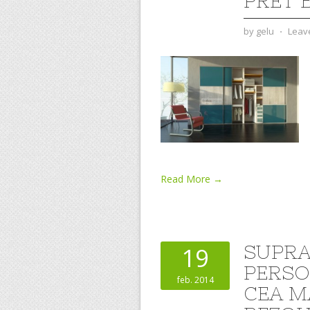
PRET 
by
gelu
⋅
Leav
Read More →
SUPRA
19
PERSO
feb. 2014
CEA M