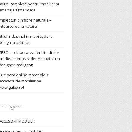
solutii complete pentru mobilier si
amenajari interioare
Impletituri din fibre naturale –
intoarcerea la natura
Stilul industrial in mobila, de la
design la utilitate
ZERO – colaborarea fericita dintre
un client serios si determinat si un
designer inteligent!
Cumpara online materiale si
accesorii de mobilier pe
www.galex.ro!
Categorii
ACCESORII MOBILIER
Accesorii pentru mobilier