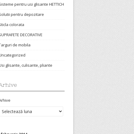
Sisteme pentru usi glisante HETTICH
Solutii pentru depozitare
Sticla colorata
SUPRAFETE DECORATIVE
Targuri de mobila
Uncategorized
Usi glisante, culisante, pliante
Arhive
Arhive