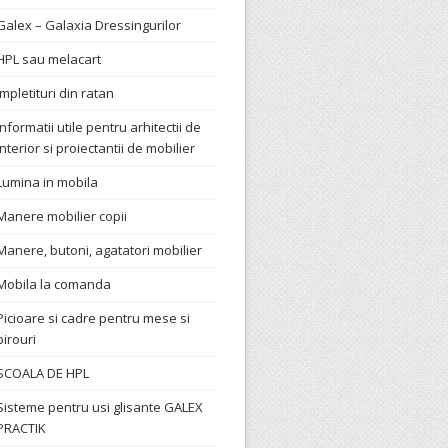
Galex – Galaxia Dressingurilor
HPL sau melacart
Impletituri din ratan
Informatii utile pentru arhitectii de
interior si proiectantii de mobilier
Lumina in mobila
Manere mobilier copii
Manere, butoni, agatatori mobilier
Mobila la comanda
Picioare si cadre pentru mese si
birouri
SCOALA DE HPL
Sisteme pentru usi glisante GALEX
PRACTIK