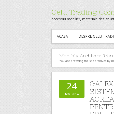
Gelu Trading Co
accesorii mobilier, materiale design int
ACASA
DESPRE GELU TRAD
Monthly Archives:
febr
You are browsing the site archives by 
GALEX
24
SISTE
feb. 2014
AGREA
PENTR