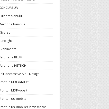
CONCURSURI
Culoarea anului
Decor de bambus
Diverse
Eurolight
Evenimente
Feronerie BLUM
Feronerie HETTICH
Folii decorative Sibu Design
Fronturi MDF infoliat
Fronturi MDF vopsit
Fronturi usi mobila
Fronturi usi mobilier lemn masiv