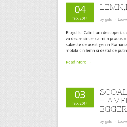
LEMN,
04
feb. 2014
by
gelu
⋅
Leav
Blogul lui Calin l-am descoperit d
va declar sincer ca mi-a produs mu
subiecte de acest gen in Romania.
mobila din lemn si destul de putin
Read More →
SCOAL
03
– AME
feb. 2014
EGGER
by
gelu
⋅
Leav