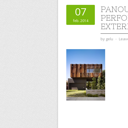
PANOU
07
PERFO
feb. 2014
EXTER
by
gelu
⋅
Leav