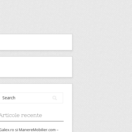
Articole recente
Galex.ro si ManereMobilier.com –