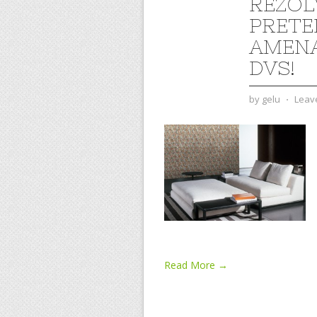
REZOL
PRETE
AMENA
DVS!
by
gelu
⋅
Leav
Read More →