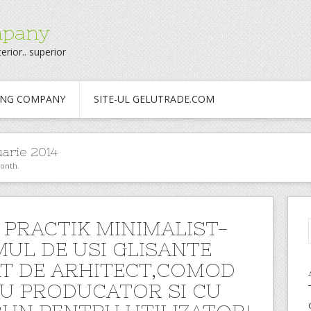
mpany
erior.. superior
ING COMPANY
SITE-UL GELUTRADE.COM
uarie 2014
month.
 PRACTIK MINIMALIST-
MUL DE USI GLISANTE
T DE ARHITECT,COMOD
U PRODUCATOR SI CU