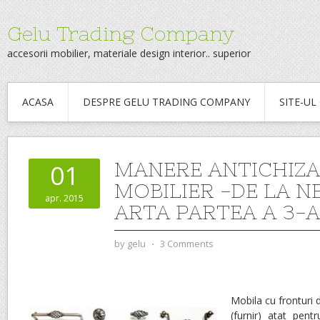
Gelu Trading Company
accesorii mobilier, materiale design interior.. superior
ACASA
DESPRE GELU TRADING COMPANY
SITE-U
MANERE ANTICHIZA
01
MOBILIER -DE LA N
apr. 2015
ARTA PARTEA A 3-A
by
gelu
⋅
3 Comments
Mobila cu fronturi 
(furnir) atat pent