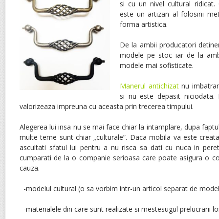
si cu un nivel cultural ridicat. 
este un artizan al folosirii me
forma artistica.
De la ambii producatori deti
modele pe stoc iar de la am
modele mai sofisticate.
Manerul antichizat
nu imbatran
si nu este depasit niciodata.
valorizeaza impreuna cu aceasta prin trecerea timpului.
Alegerea lui insa nu se mai face chiar la intamplare, dupa faptu
multe teme sunt chiar „culturale”. Daca mobila va este creat
ascultati sfatul lui pentru a nu risca sa dati cu nuca in perete
cumparati de la o companie serioasa care poate asigura o co
cauza.
-modelul cultural (o sa vorbim intr-un articol separat de modele 
-materialele din care sunt realizate si mestesugul prelucrarii lo